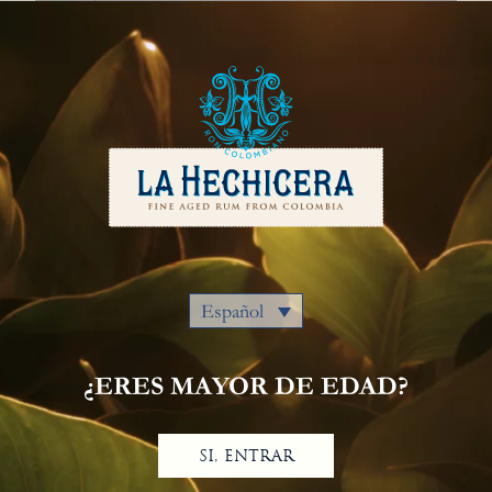
Español
Nuestros Rones
Colombia
Dónde Comprar
Premios
Cocteles
Política de privacidad
Aviso De Privacidad
Contáctanos
Español
¿ERES MAYOR DE EDAD?
SI, ENTRAR