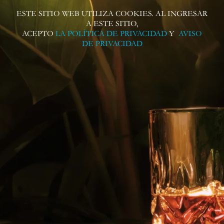
ESTE SITIO WEB UTILIZA COOKIES. AL INGRESAR
A ESTE SITIO,
Síguenos en redes sociales
ACEPTO
LA POLÍTICA DE PRIVACIDAD
Y
AVISO
DE PRIVACIDAD
Contáctanos para más información