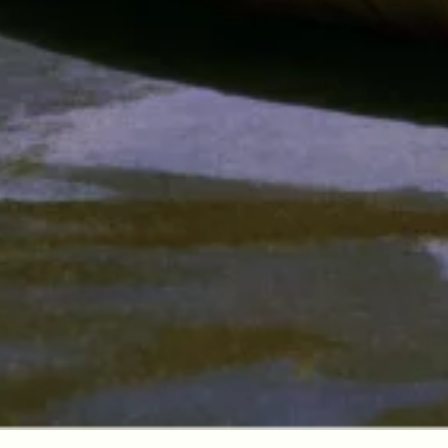
Gold Fashioned
Descubre Más
Nuestros Rones
Colombia
Dónde Comprar
Premios
Cocteles