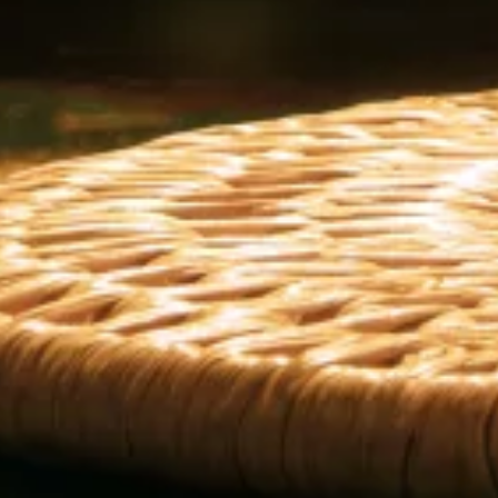
DELICIOSOS
Clásicos
con
un
toque
latino