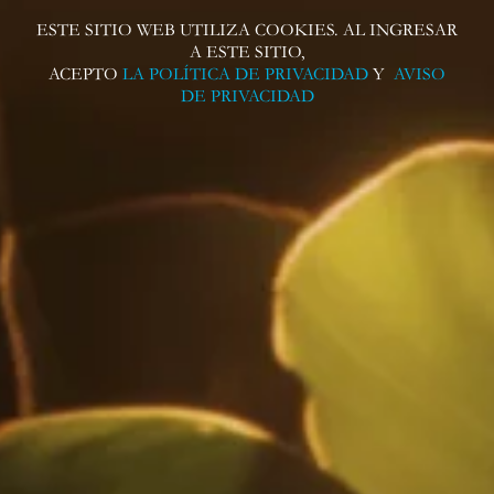
ESTE SITIO WEB UTILIZA COOKIES. AL INGRESAR
Buscando ron nos adentramos a lo más
A ESTE SITIO,
profundo del trópico, sin importar lo
ACEPTO
LA POLÍTICA DE PRIVACIDAD
Y
AVISO
emocionante o inquietante que resulte.
DE PRIVACIDAD