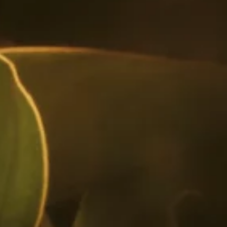
El Banana Republic es una variación del
clásico Old Fashioned pero con nuestro ron
de banano, Serie Experimental No.2