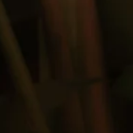
60ml ron LA HECHICERA SERIE
EXPERIMENTAL NO.2
3 gotas de amargos aromáticos de Angostura
5 gotas de amargo de chocolate
MÉTODO
En un vaso mezclador revuelva todos los
ingredientes con mucho hielo,
colar brebaje y presentar en su vaso sobre bloque
o esfera de hielo.
VASO
Vaso de cristal antiguo