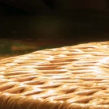
CÓCTELES
DELICIOSOS
Clásicos
con
un
toque
latino