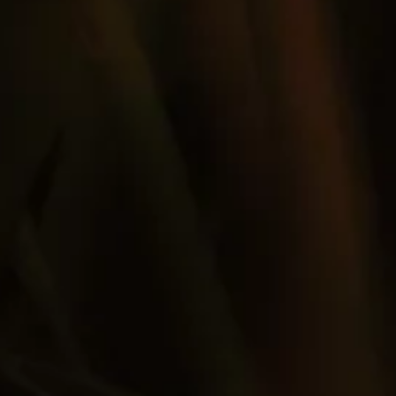
GUARNICIÓN
3 granos de café flotantes