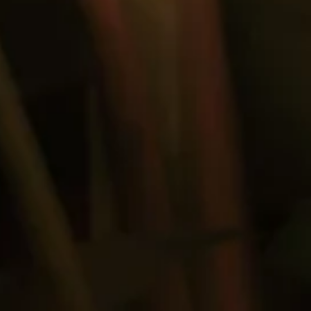
INGREDIENTES
50ml LA HECHICERA Reserva Familiar
25ml de licor de café
25ml de espresso fresco colombiano
MÉTODO
Agitar fuertemente con mucho hielo y colar sobre
una copa
de Martini previamente enfriado.
VASO
Copa de Martini