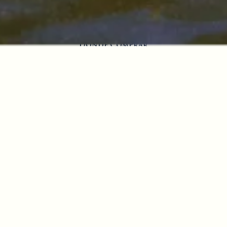
Nuestros Rones
Colombia
Dónde Comprar
Premios
Cocteles
Política de privacidad
Aviso De Privacidad
Contáctanos